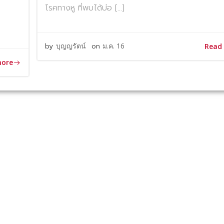
โรคทางหู ที่พบได้บ่อ […]
by
บุญญรัตน์
on
ม.ค. 16
Read
more