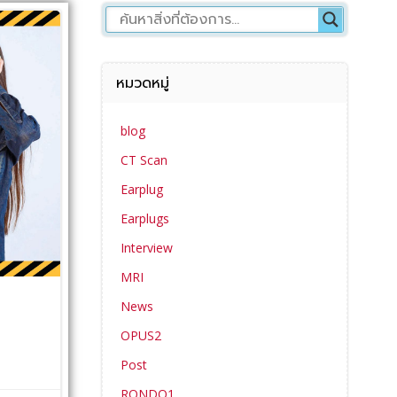
หมวดหมู่
blog
CT Scan
Earplug
Earplugs
Interview
MRI
News
OPUS2
Post
RONDO1