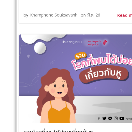
by
Khamphone Souksavanh
on
มี.ค. 26
Read 