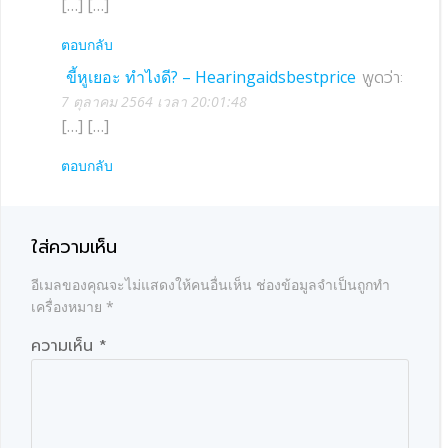
[…] […]
ตอบกลับ
ขี้หูเยอะ ทำไงดี? – Hearingaidsbestprice
พูดว่า:
7 ตุลาคม 2564 เวลา 20:01:48
[…] […]
ตอบกลับ
ใส่ความเห็น
อีเมลของคุณจะไม่แสดงให้คนอื่นเห็น
ช่องข้อมูลจำเป็นถูกทำ
เครื่องหมาย
*
ความเห็น
*