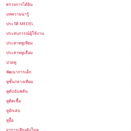
ตรวจการได้ยิน
บทความน่ารู้
ประวัติ MEDEL
ประสบการณ์ผู้ใช้งาน
ประสาทหูเทียม
ประสาทหูเสื่อม
ปวดหู
พัฒนาการเด็ก
หูชั้นกลางเทียม
หูดับฉับพลัน
หูติดเชื้อ
หูอักเสบ
หูอื้อ
อาการเสียงดังในหู