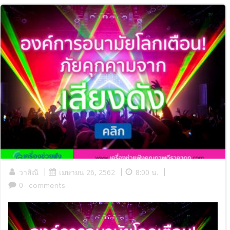
|
|
|
วาสิณี
เมษายน 26, 2562
8:00 น.
0
comments