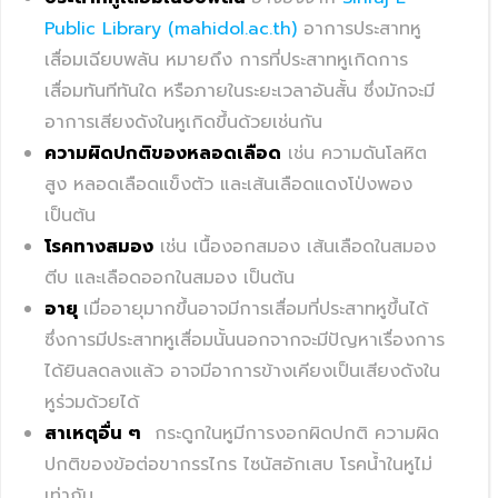
Public Library (mahidol.ac.th)
อาการประสาทหู
เสื่อมเฉียบพลัน หมายถึง การที่ประสาทหูเกิดการ
เสื่อมทันทีทันใด หรือภายในระยะเวลาอันสั้น ซึ่งมักจะมี
อาการเสียงดังในหูเกิดขึ้นด้วยเช่นกัน
ความผิดปกติของหลอดเลือด
เช่น ความดันโลหิต
สูง หลอดเลือดแข็งตัว และเส้นเลือดแดงโป่งพอง
เป็นต้น
โรคทางสมอง
เช่น เนื้องอกสมอง เส้นเลือดในสมอง
ตีบ และเลือดออกในสมอง เป็นต้น
อายุ
เมื่ออายุมากขึ้นอาจมีการเสื่อมที่ประสาทหูขึ้นได้
ซึ่งการมีประสาทหูเสื่อมนั้นนอกจากจะมีปัญหาเรื่องการ
ได้ยินลดลงแล้ว อาจมีอาการข้างเคียงเป็นเสียงดังใน
หูร่วมด้วยได้
สาเหตุอื่น ๆ
กระดูกในหูมีการงอกผิดปกติ ความผิด
ปกติของข้อต่อขากรรไกร ไซนัสอักเสบ โรคน้ำในหูไม่
เท่ากัน