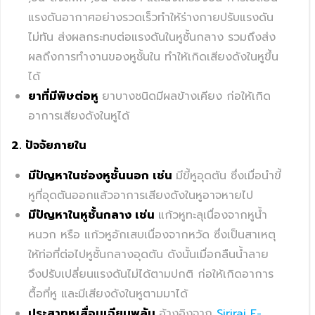
แรงดันอากาศอย่างรวดเร็วทำให้ร่างกายปรับแรงดัน
ไม่ทัน ส่งผลกระทบต่อแรงดันในหูชั้นกลาง รวมถึงส่ง
ผลถึงการทำงานของหูชั้นใน ทำให้เกิดเสียงดังในหูขึ้น
ได้
ยาที่มีพิษต่อหู
ยาบางชนิดมีผลข้างเคียง ก่อให้เกิด
อาการเสียงดังในหูได้
2. ปัจจัยภายใน
มีปัญหาในช่องหูชั้นนอก เช่น
มีขี้หูอุดตัน ซึ่งเมื่อนำขี้
หูที่อุดตันออกแล้วอาการเสียงดังในหูอาจหายไป
มีปัญหาในหูชั้นกลาง เช่น
แก้วหูทะลุเนื่องจากหูน้ำ
หนวก หรือ แก้วหูอักเสบเนื่องจากหวัด ซึ่งเป็นสาเหตุ
ให้ท่อที่ต่อไปหูชั้นกลางอุดตัน ดังนั้นเมื่อกลืนน้ำลาย
จึงปรับเปลี่ยนแรงดันไม่ได้ตามปกติ ก่อให้เกิดอาการ
ตื้อที่หู และมีเสียงดังในหูตามมาได้
ประสาทหูเสื่อมเฉียบพลัน
อ้างอิงจาก
Siriraj E-