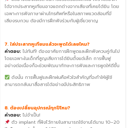
ได้จากประสาทหูเทียมอาจแตกต่างจากเสียงที่เคยได้ยิน โดย
เฉพาะการฟังภาษาผ่านโทรศัพท์หรือในสภาพแวดล้อมที่มี
เสียงรบกวน ต้องมีการฝึกฟังร่วมกับผู้เชี่ยวชาญ
7. ใส่ประสาทหูเทียมแล้วจะพูดได้เลยไหม?
คำตอบ:
ไม่ทันที! ต้องอาศัยการฝึกพูดและฝึกฟังควบคู่กันไป
โดยเฉพาะในเด็กที่สูญเสียการได้ยินตั้งแต่เล็ก การฟื้นฟู
อย่างต่อเนื่องก็จะช่วยพัฒนาทักษะการฟังและการพูดให้ดีขึ้น
ดังนั้น การฟื้นฟูและฝึกฝนคือหัวใจสำคัญที่จะทำให้ผู้ใช้
สามารถกลับมาสื่อสารได้อย่างมีประสิทธิภาพ
8. ต้องเปลี่ยนอุปกรณ์ทุกปีไหม?
คำตอบ:
ไม่จำเป็น!
ตัว implant ที่ฝังไว้ภายในสามารถใช้งานได้นาน 10–20