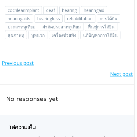
cochlearimplant
deaf
hearing
hearingaid
hearingaids
hearingloss
rehabilitation
การได้ยิน
ประสาทหูเทียม
ผ่าตัดประสาทหูเทียม
ฟื้นฟูการได้ยิน
สุขภาพหู
หูหนวก
เครื่องช่วยฟัง
แก้ปัญหาการได้ยิน
แนะแนว
Previous post
แนะแนว
Next post
เรื่อง
เรื่อง
No responses yet
ใส่ความเห็น