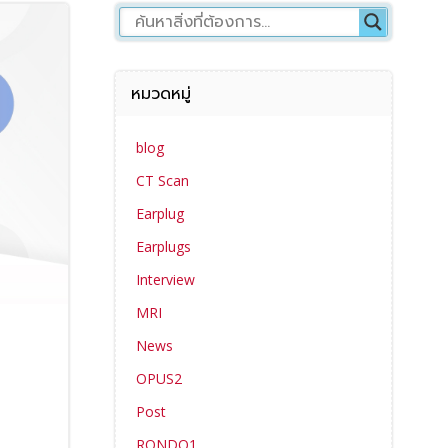
หมวดหมู่
blog
CT Scan
Earplug
Earplugs
Interview
MRI
News
OPUS2
Post
RONDO1