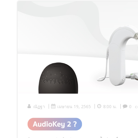
|
|
|
ณัฏฐา
เมษายน 19, 2565
8:00 น.
0
c