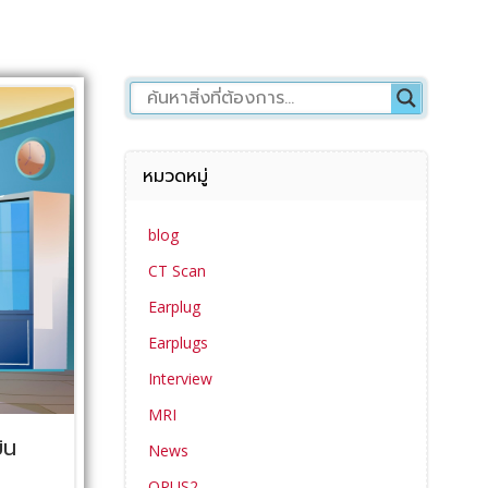
หมวดหมู่
blog
CT Scan
Earplug
Earplugs
Interview
MRI
ิน
News
OPUS2