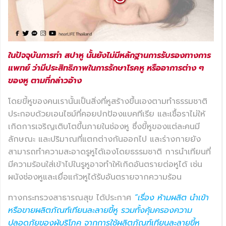
ในปัจจุบันการทำ สปาหู นั้นยังไม่มีหลักฐานการรับรองทางการ
แพทย์ ว่ามีประสิทธิภาพในการรักษาโรคหู หรืออาการต่าง ๆ
ของหู ตามที่กล่าวอ้าง
โดยขี้หูของคนเรานั้นเป็นสิ่งที่หูสร้างขึ้นเองตามทำธรรมชาติ
ประกอบด้วยเอนไซม์ที่คอยปกป้องแบคทีเรีย และเชื้อราไม่ให้
เกิดการเจริญเติบโตขึ้นภายในช่องหู ซึ่งขี้หูของแต่ละคนมี
ลักษณะ และปริมาณที่แตกต่างกันออกไป และร่างกายยัง
สามารถทำความสะอาดรูหูได้เองโดยธรรมชาติ การนำเทียนที่
มีความร้อนใส่เข้าไปในรูหูอาจทำให้เกิดอันตรายต่อหูได้ เช่น
ผนังช่องหูและเยื่อแก้วหูได้รับอันตรายจากความร้อน
ทางกระทรวงสาธารณสุข ได้ประกาศ
“เรื่อง ห้ามผลิต นําเข้า
หรือขายผลิตภัณฑ์เทียนละลายขี้หู รวมทั้งคุ้มครองความ
ปลอดภัยของผู้บริโภค จากการใช้ผลิตภัณฑ์เทียนละลายขี้หู