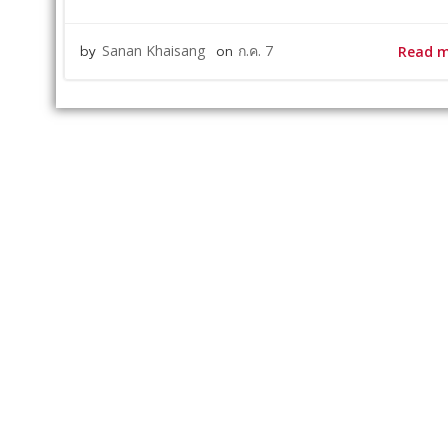
by
Sanan Khaisang
on
ก.ค. 7
Read 