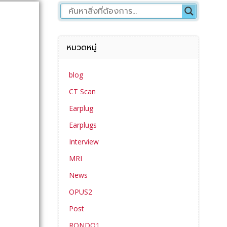
หมวดหมู่
blog
CT Scan
Earplug
Earplugs
Interview
MRI
News
OPUS2
Post
RONDO1